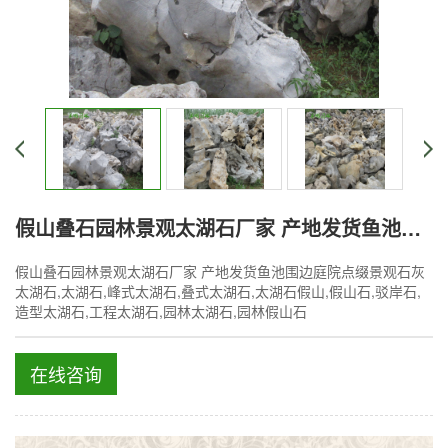
假山叠石园林景观太湖石厂家 产地发货鱼池围边庭院点缀景观石
假山叠石园林景观太湖石厂家 产地发货鱼池围边庭院点缀景观石灰
太湖石,太湖石,峰式太湖石,叠式太湖石,太湖石假山,假山石,驳岸石,
造型太湖石,工程太湖石,园林太湖石,园林假山石
在线咨询